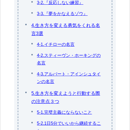
3-2.『反応しない練習』
3-3.『夢をかなえるゾウ』
4.生き方を変える勇気をくれる名
言3選
4-1.イチローの名言
4-2.スティーヴン・ホーキングの
名言
4-3.アルバート・アインシュタイ
ンの名言
5.生き方を変えようと行動する際
の注意点３つ
5-1.完璧主義にならないこと
5-2.1日5分でいいから継続するこ