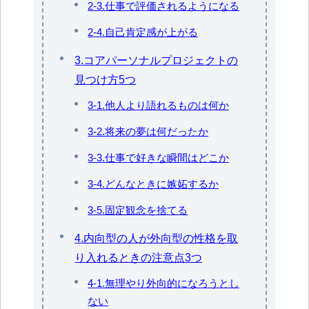
2-3.仕事で評価されるようになる
2-4.自己肯定感が上がる
3.コアパーソナルプロジェクトの
見つけ方5つ
3-1.他人より語れるものは何か
3-2.将来の夢は何だったか
3-3.仕事で好きな瞬間はどこか
3-4.どんなときに嫉妬するか
3-5.固定観念を捨てる
4.内向型の人が外向型の性格を取
り入れるときの注意点3つ
4-1.無理やり外向的になろうとし
ない