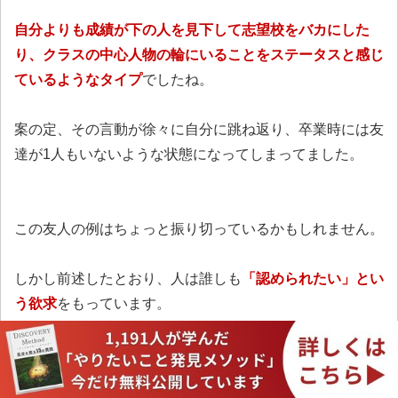
自分よりも成績が下の人を見下して志望校をバカにした
り、クラスの中心人物の輪にいることをステータスと感じ
ているようなタイプ
でしたね。
案の定、その言動が徐々に自分に跳ね返り、卒業時には友
達が1人もいないような状態になってしまってました。
この友人の例はちょっと振り切っているかもしれません。
しかし前述したとおり、人は誰しも
「認められたい」とい
う欲求
をもっています。
特に、相手にバカにされたり、下に見られたと感じたりし
たときに「自分の方が上だ！」という反論をしてしまいが