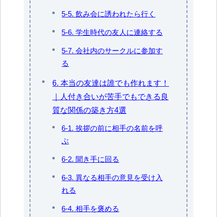
5-5. 飲み会に誘われたら行く
5-6. 学生時代の友人に連絡する
5-7. 会社内のサークルに参加す
る
6. 本当の友達は誰でも作れます！
｜人付き合いが苦手でもできる良
質な関係の築き方4選
6-1. 挨拶の前に相手の名前を呼
ぶ
6-2. 聞き手に回る
6-3. 異なる相手の意見を受け入
れる
6-4. 相手を褒める