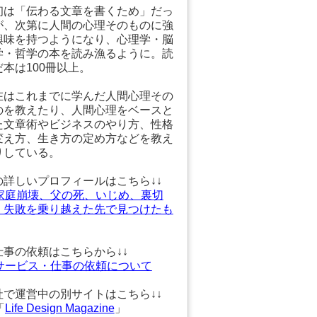
初は「伝わる文章を書くため」だっ
が、次第に人間の心理そのものに強
興味を持つようになり、心理学・脳
学・哲学の本を読み漁るように。読
だ本は100冊以上。
在はこれまでに学んだ人間心理その
のを教えたり、人間心理をベースと
た文章術やビジネスのやり方、性格
変え方、生き方の定め方などを教え
りしている。
の詳しいプロフィールはこちら↓↓
家庭崩壊、父の死、いじめ、裏切
、失敗を乗り越えた先で見つけたも
仕事の依頼はこちらから↓↓
サービス・仕事の依頼について
社で運営中の別サイトはこちら↓↓
「
Life Design Magazine
」