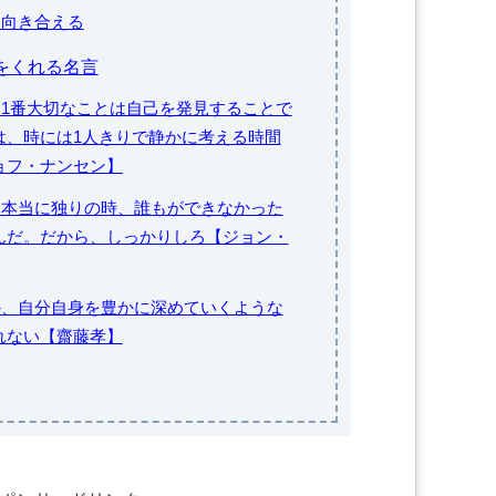
り向き合える
をくれる名言
て、1番大切なことは自己を発見することで
は、時には1人きりで静かに考える時間
ョフ・ナンセン】
時、本当に独りの時、誰もができなかった
んだ。だから、しっかりしろ【ジョン・
しか、自分自身を豊かに深めていくような
れない【齋藤孝】