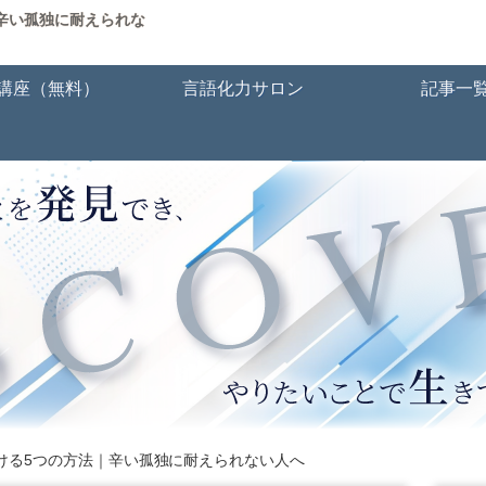
辛い孤独に耐えられな
講座（無料）
言語化力サロン
記事一
ける5つの方法｜辛い孤独に耐えられない人へ