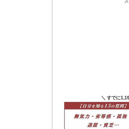
ス
＼ すでに1,