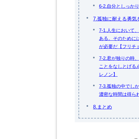
6-2.自分としっか
7.孤独に耐える勇気
7-1.人生におい
ある。そのために
が必要だ【フリチ
7-2.君が独りの
ことをなしとげる
レノン】
7-3.孤独の中で
濃密な時間は得ら
8.まとめ