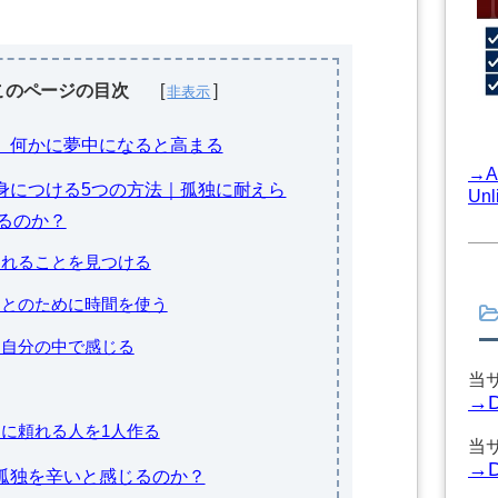
このページの目次
は、何かに夢中になると高まる
→A
を身につける5つの方法｜孤独に耐えら
Un
るのか？
になれることを見つける
ることのために時間を使う
りを自分の中で感じる
当
→
ときに頼れる人を1人作る
当
→
は孤独を辛いと感じるのか？