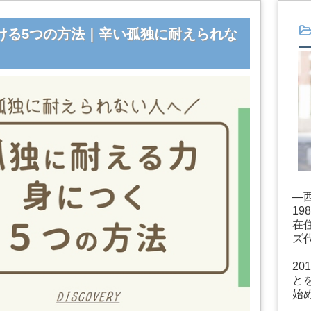
ける5つの方法｜辛い孤独に耐えられな
―
1
在
ズ
2
と
始