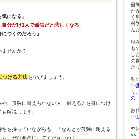
最
た
も気になる」
く
科
、自分だけ1人で孤独だと悲しくなる」
ん
身につくのだろう」
現
も
いませんか？
し
の
た
につける方法
を学びましょう。
私
>>
り
の
由や、孤独に耐えられない人・耐える力を身につけ
お
ても解説します。
>>
弊
持ちを持っていながらも、「なんとか孤独に耐える
>>
なら、ぜひ参考にしてくださいね！