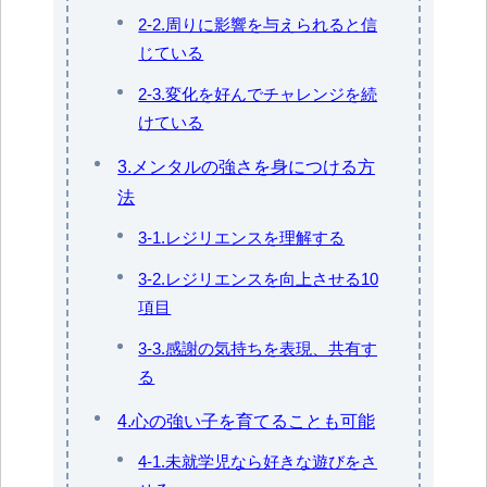
2-2.周りに影響を与えられると信
じている
2-3.変化を好んでチャレンジを続
けている
3.メンタルの強さを身につける方
法
3-1.レジリエンスを理解する
3-2.レジリエンスを向上させる10
項目
3-3.感謝の気持ちを表現、共有す
る
4.心の強い子を育てることも可能
4-1.未就学児なら好きな遊びをさ