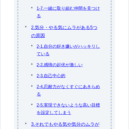
1-7.一緒に取り組む仲間を見つけ
る
2.気分・やる気にムラがある5つ
の原因
2-1.自分の好き嫌いがハッキリし
ている
2-2.感情の起伏が激しい
2-3.自己中心的
2-4.忍耐力がなくすぐにあきらめ
る
2-5.実現できないような高い目標
を設定してしまう
3.それでもやる気や気分のムラが