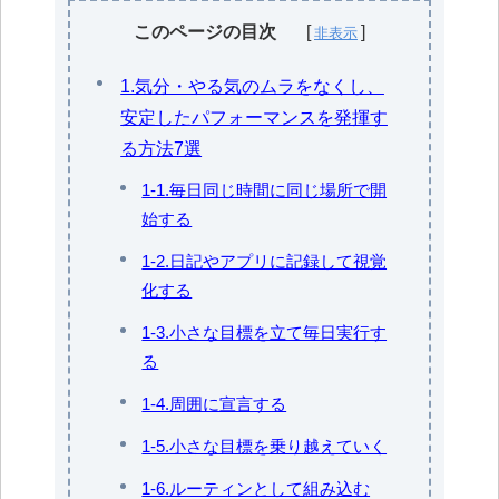
このページの目次
1.気分・やる気のムラをなくし、
安定したパフォーマンスを発揮す
る方法7選
1-1.毎日同じ時間に同じ場所で開
始する
1-2.日記やアプリに記録して視覚
化する
1-3.小さな目標を立て毎日実行す
る
1-4.周囲に宣言する
1-5.小さな目標を乗り越えていく
1-6.ルーティンとして組み込む